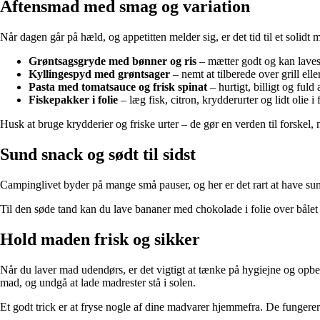
Aftensmad med smag og variation
Når dagen går på hæld, og appetitten melder sig, er det tid til et solid
Grøntsagsgryde med bønner og ris
– mætter godt og kan laves
Kyllingespyd med grøntsager
– nemt at tilberede over grill eller
Pasta med tomatsauce og frisk spinat
– hurtigt, billigt og fuld
Fiskepakker i folie
– læg fisk, citron, krydderurter og lidt olie i
Husk at bruge krydderier og friske urter – de gør en verden til forskel, n
Sund snack og sødt til sidst
Campinglivet byder på mange små pauser, og her er det rart at have su
Til den søde tand kan du lave bananer med chokolade i folie over bålet
Hold maden frisk og sikker
Når du laver mad udendørs, er det vigtigt at tænke på hygiejne og opbe
mad, og undgå at lade madrester stå i solen.
Et godt trick er at fryse nogle af dine madvarer hjemmefra. De fungerer