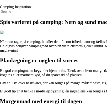
Camping Inspiration
Spis varieret på camping: Nem og sund ma
Når man tager på camping, handler det ofte om frihed, natur og fælless
Heldigvis behøver campingmad hverken være ensformig eller usund. Me
madlavning.
Planlægning er nøglen til succes
En god campingmenu begynder hjemmefra. Tænk over, hvor mange dage du 
koge ris eller marinere kød, så du sparer tid på pladsen.
Lav en liste over basisvarer, der kan bruges på mange måder: pasta, ris,
Et godt tip er at tænke i
modulopbygning
: én ingrediens kan bruges i fl
Morgenmad med energi til dagen