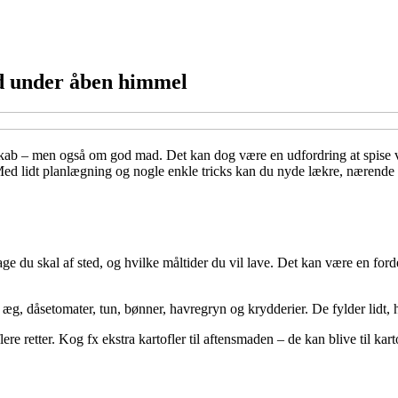
d under åben himmel
kab – men også om god mad. Det kan dog være en udfordring at spise vari
d lidt planlægning og nogle enkle tricks kan du nyde lækre, nærende 
skal af sted, og hvilke måltider du vil lave. Det kan være en fordel 
 æg, dåsetomater, tun, bønner, havregryn og krydderier. De fylder lidt, h
ere retter. Kog fx ekstra kartofler til aftensmaden – de kan blive til karto