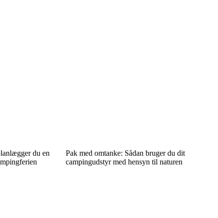
planlægger du en
Pak med omtanke: Sådan bruger du dit
ampingferien
campingudstyr med hensyn til naturen