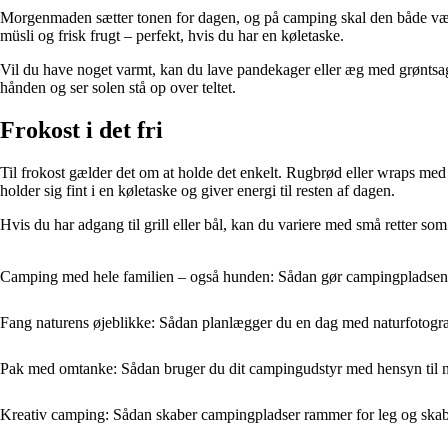
Morgenmaden sætter tonen for dagen, og på camping skal den både vær
müsli og frisk frugt – perfekt, hvis du har en køletaske.
Vil du have noget varmt, kan du lave pandekager eller æg med grøntsag
hånden og ser solen stå op over teltet.
Frokost i det fri
Til frokost gælder det om at holde det enkelt. Rugbrød eller wraps med
holder sig fint i en køletaske og giver energi til resten af dagen.
Hvis du har adgang til grill eller bål, kan du variere med små retter som 
Camping med hele familien – også hunden: Sådan gør campingpladsen d
Fang naturens øjeblikke: Sådan planlægger du en dag med naturfotogr
Pak med omtanke: Sådan bruger du dit campingudstyr med hensyn til 
Kreativ camping: Sådan skaber campingpladser rammer for leg og ska