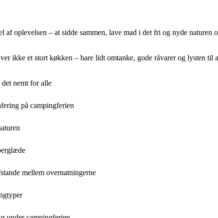
af oplevelsen – at sidde sammen, lave mad i det fri og nyde naturen omk
ver ikke et stort køkken – bare lidt omtanke, gode råvarer og lysten til
et nemt for alle
afering på campingferien
naturen
berglæde
fstande mellem overnatningerne
ingtyper
tur under campingferien