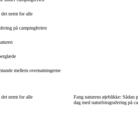
et nemt for alle
afering på campingferien
naturen
berglæde
fstande mellem overnatningerne
et nemt for alle
Fang naturens øjeblikke: Sådan 
dag med naturfotografering på c