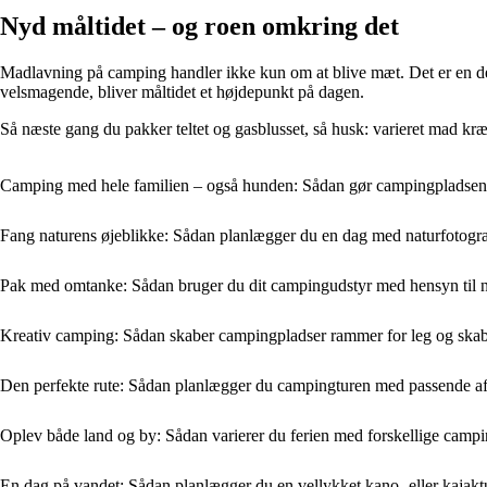
Nyd måltidet – og roen omkring det
Madlavning på camping handler ikke kun om at blive mæt. Det er en del 
velsmagende, bliver måltidet et højdepunkt på dagen.
Så næste gang du pakker teltet og gasblusset, så husk: varieret mad kræ
Camping med hele familien – også hunden: Sådan gør campingpladsen d
Fang naturens øjeblikke: Sådan planlægger du en dag med naturfotogr
Pak med omtanke: Sådan bruger du dit campingudstyr med hensyn til 
Kreativ camping: Sådan skaber campingpladser rammer for leg og ska
Den perfekte rute: Sådan planlægger du campingturen med passende a
Oplev både land og by: Sådan varierer du ferien med forskellige camp
En dag på vandet: Sådan planlægger du en vellykket kano- eller kajak