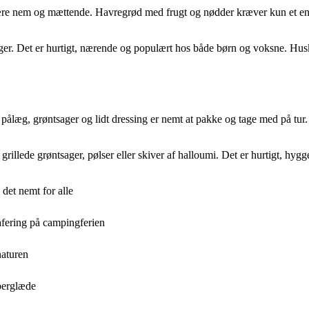
e nem og mættende. Havregrød med frugt og nødder kræver kun et enkel
er. Det er hurtigt, nærende og populært hos både børn og voksne. Husk 
 pålæg, grøntsager og lidt dressing er nemt at pakke og tage med på tur
grillede grøntsager, pølser eller skiver af halloumi. Det er hurtigt, hygg
et nemt for alle
afering på campingferien
naturen
berglæde