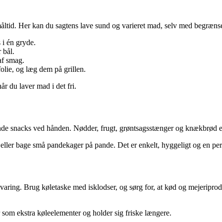
t måltid. Her kan du sagtens lave sund og varieret mad, selv med begrænse
 i én gryde.
 bål.
 af smag.
 folie, og læg dem på grillen.
år du laver mad i det fri.
nde snacks ved hånden. Nødder, frugt, grøntsagsstænger og knækbrød er
 eller bage små pandekager på pande. Det er enkelt, hyggeligt og en per
varing. Brug køletaske med isklodser, og sørg for, at kød og mejeriprod
 som ekstra køleelementer og holder sig friske længere.