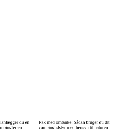
planlægger du en
Pak med omtanke: Sådan bruger du dit
ampingferien
campingudstyr med hensyn til naturen