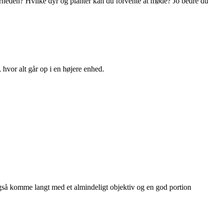
ærheden? Hvilke dyr og planter kan du forvente at møde? Jo bedre du
, hvor alt går op i en højere enhed.
 også komme langt med et almindeligt objektiv og en god portion