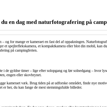
 du en dag med naturfotografering på camp
 – og for mange er kameraet en fast del af oppakningen. Naturfotografe
r et spejlreflekskamera, et kompaktkamera eller blot din mobil, kan du
afering på campingferien.
te i de gyldne timer – lige efter solopgang og før solnedgang – hvor lyse
øen, engen eller skovbrynet.
ægge kameraet væk. Brug tiden på at udforske området, finde nye motive
t er her, du kan fange de mest stemningsfulde billeder.