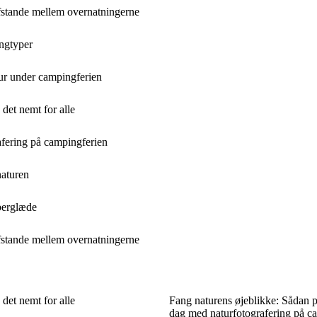
fstande mellem overnatningerne
ingtyper
tur under campingferien
et nemt for alle
afering på campingferien
naturen
berglæde
fstande mellem overnatningerne
et nemt for alle
Fang naturens øjeblikke: Sådan 
dag med naturfotografering på c