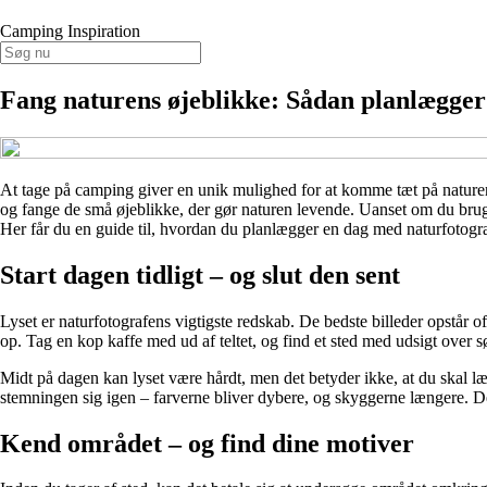
Camping Inspiration
Fang naturens øjeblikke: Sådan planlægger
At tage på camping giver en unik mulighed for at komme tæt på naturen
og fange de små øjeblikke, der gør naturen levende. Uanset om du bruge
Her får du en guide til, hvordan du planlægger en dag med naturfotogr
Start dagen tidligt – og slut den sent
Lyset er naturfotografens vigtigste redskab. De bedste billeder opstår of
op. Tag en kop kaffe med ud af teltet, og find et sted med udsigt over s
Midt på dagen kan lyset være hårdt, men det betyder ikke, at du skal l
stemningen sig igen – farverne bliver dybere, og skyggerne længere. De
Kend området – og find dine motiver