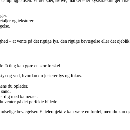
g campingpladsen. Er der søer, skove, marker eller kyststrækninger i n
ger.
taljer og teksturer.
gelse.
hed – at vente på det rigtige lys, den rigtige bevægelse eller det øjeblik
e få ting kan gøre en stor forskel.
dstyr og ved, hvordan du justerer lys og fokus.
mens du oplader.
 sand.
mer dig med kameraet.
 venter på det perfekte billede.
å pludselige bevægelser. Et teleobjektiv kan være en fordel, men du kan