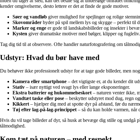
Inden du tager af sted, kan det betale sig at undersøge området omkrin
kender omgivelserne, desto lettere er det at finde de gode motiver.
Søer og vandløb
giver mulighed for spejlinger og rolige stemnin
Skovområder
byder på spil mellem lys og skygge – perfekt til de
Marker og enge
er gode til landskabsbilleder og insekter i bevæ
Kysten
giver dramatiske motiver med bølger, klipper og fugleliv.
Tag dig tid til at observere. Ofte handler naturfotografering om tålmodig
Udstyr: Hvad du bør have med
Du behøver ikke professionelt udstyr for at tage gode billeder, men nogl
Kamera eller smartphone
– det vigtigste er, at du kender dit u
Stativ
– især nyttigt ved svagt lys eller lange eksponeringer.
Ekstra batterier og hukommelseskort
– naturen venter ikke, 
Vandtæt taske eller pose
– beskytter udstyret mod dug, regn og
Kikkert
– hjælper dig med at spotte dyr på afstand, før du nær
Tøj efter lag-på-lag-princippet
– så du kan holde varmen, når du
Hvis du vil tage billeder af dyr, så husk at bevæge dig stille og undg
tålmodighed.
Kom tæt på naturen – med respekt