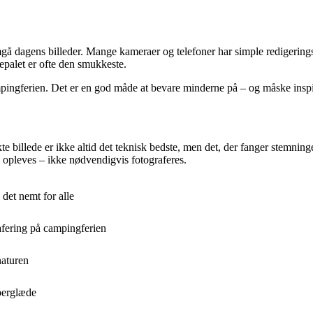
mgå dagens billeder. Mange kameraer og telefoner har simple redigerings
palet er ofte den smukkeste.
mpingferien. Det er en god måde at bevare minderne på – og måske inspira
kte billede er ikke altid det teknisk bedste, men det, der fanger stemni
e opleves – ikke nødvendigvis fotograferes.
et nemt for alle
afering på campingferien
naturen
berglæde