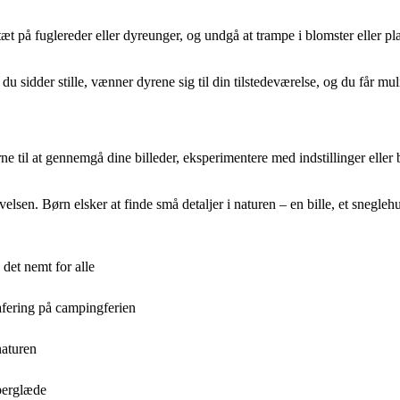
 tæt på fuglereder eller dyreunger, og undgå at trampe i blomster eller pl
 du sidder stille, vænner dyrene sig til din tilstedeværelse, og du får m
 til at gennemgå dine billeder, eksperimentere med indstillinger eller
sen. Børn elsker at finde små detaljer i naturen – en bille, et sneglehu
et nemt for alle
afering på campingferien
naturen
berglæde