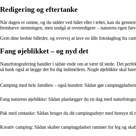
Redigering og eftertanke
Når dagen er omme, og du sidder ved bålet eller i teltet, kan du genne
fremhæve stemningen, men undgå at overredigere – naturens egen farve
Gem dine bedste billeder, og overvej at lave en lille fotodagbog fra ca
Fang øjeblikket – og nyd det
Naturfotografering handler i sidste ende om at være til stede. Det perfe
så husk også at lægge det fra dig indimellem. Nogle øjeblikke skal bar
Camping med hele familien – også hunden: Sådan gør campingpladsen d
Fang naturens øjeblikke: Sådan planlægger du en dag med naturfotogr
Pak med omtanke: Sådan bruger du dit campingudstyr med hensyn til 
Kreativ camping: Sådan skaber campingpladser rammer for leg og ska