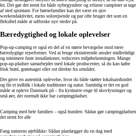
let. Det gør det nemt for både nybegyndere og erfarne campister at tage
af sted spontant. For børnefamilier kan det være en sjov
weekendaktivitet, mens solorejsende og par ofte bruger det som en
fleksibel måde at udforske nye steder på.
Bæredygtighed og lokale oplevelser
Pop-up-camping er også en del af en større bevægelse mod mere
bæredygtige rejseformer. Ved at bruge eksisterende arealer midlertidigt
og minimere faste installationer, reduceres miljøbelastningen. Mange
pop-up-pladser samarbejder med lokale producenter, så du kan købe
frisk brød, grøntsager eller ost direkte fra området.
Det giver en autentisk oplevelse, hvor du både støtter lokalsamfundet
og får et indblik i lokale traditioner og natur. Samtidig er det en god
måde at opleve Danmark på – fra kystnære enge til skovlysninger og
små øer, der normalt ikke har campingpladser.
Camping med hele familien – også hunden: Sådan gør campingpladsen
det nemt for alle
Fang naturens øjeblikke: Sådan planlægger du en dag med