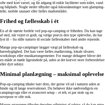
ofte med kort varsel, og får adgang til enkle faciliteter som toilet, vand
og bålplads. Nogle steder tilbyder også luksusløsninger som glamping-
telte, mobile saunaer eller fælles madområder.
Frihed og fællesskab i ét
En af de største fordele ved pop-up-camping er friheden. Du kan tage
af sted, når vejret er godt, og vælge præcis den type oplevelse, du har
lyst til – fra stille naturro til sociale fællesskaber med andre rejsende.
Mange pop-up-campinger lægger vægt på fællesskab og
bæredygtighed. Det kan være fælles madlavning, lokale råvarer,
workshops eller musikarrangementer. For mange deltagere bliver det
en måde at møde ligesindede på, uden at det kræver store forberedelser
eller dyrt udstyr.
Minimal planlægning – maksimal oplevelse
Pop-up-camping tiltaler især dem, der gerne vil ud i naturen uden at
binde sig til lange reservationer. Du behøver ikke nødvendigvis en
campingvogn eller et avanceret setup – et telt, et par stole og en
sovepose er ofte nok.
Mange arrangører tilbyder desuden udlejning af udstyr, så du kan rejse