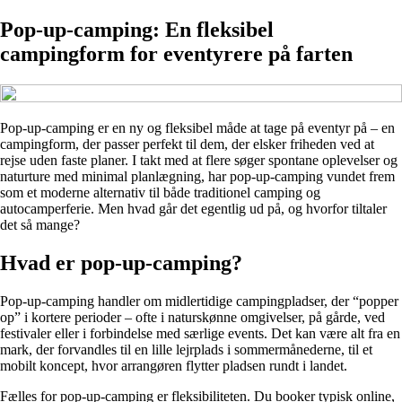
Pop-up-camping: En fleksibel
campingform for eventyrere på farten
Pop-up-camping er en ny og fleksibel måde at tage på eventyr på – en
campingform, der passer perfekt til dem, der elsker friheden ved at
rejse uden faste planer. I takt med at flere søger spontane oplevelser og
naturture med minimal planlægning, har pop-up-camping vundet frem
som et moderne alternativ til både traditionel camping og
autocamperferie. Men hvad går det egentlig ud på, og hvorfor tiltaler
det så mange?
Hvad er pop-up-camping?
Pop-up-camping handler om midlertidige campingpladser, der “popper
op” i kortere perioder – ofte i naturskønne omgivelser, på gårde, ved
festivaler eller i forbindelse med særlige events. Det kan være alt fra en
mark, der forvandles til en lille lejrplads i sommermånederne, til et
mobilt koncept, hvor arrangøren flytter pladsen rundt i landet.
Fælles for pop-up-camping er fleksibiliteten. Du booker typisk online,