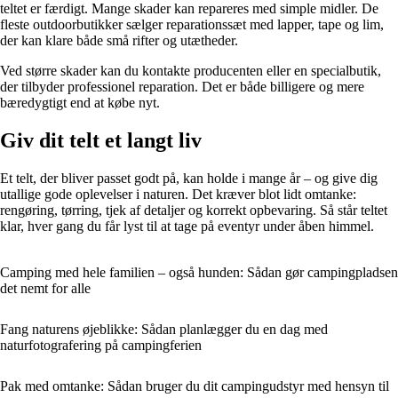
teltet er færdigt. Mange skader kan repareres med simple midler. De
fleste outdoorbutikker sælger reparationssæt med lapper, tape og lim,
der kan klare både små rifter og utætheder.
Ved større skader kan du kontakte producenten eller en specialbutik,
der tilbyder professionel reparation. Det er både billigere og mere
bæredygtigt end at købe nyt.
Giv dit telt et langt liv
Et telt, der bliver passet godt på, kan holde i mange år – og give dig
utallige gode oplevelser i naturen. Det kræver blot lidt omtanke:
rengøring, tørring, tjek af detaljer og korrekt opbevaring. Så står teltet
klar, hver gang du får lyst til at tage på eventyr under åben himmel.
Camping med hele familien – også hunden: Sådan gør campingpladsen
det nemt for alle
Fang naturens øjeblikke: Sådan planlægger du en dag med
naturfotografering på campingferien
Pak med omtanke: Sådan bruger du dit campingudstyr med hensyn til