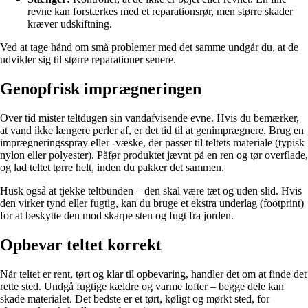
revne kan forstærkes med et reparationsrør, men større skader
kræver udskiftning.
Ved at tage hånd om små problemer med det samme undgår du, at de
udvikler sig til større reparationer senere.
Genopfrisk imprægneringen
Over tid mister teltdugen sin vandafvisende evne. Hvis du bemærker,
at vand ikke længere perler af, er det tid til at genimprægnere. Brug en
imprægneringsspray eller -væske, der passer til teltets materiale (typisk
nylon eller polyester). Påfør produktet jævnt på en ren og tør overflade,
og lad teltet tørre helt, inden du pakker det sammen.
Husk også at tjekke teltbunden – den skal være tæt og uden slid. Hvis
den virker tynd eller fugtig, kan du bruge et ekstra underlag (footprint)
for at beskytte den mod skarpe sten og fugt fra jorden.
Opbevar teltet korrekt
Når teltet er rent, tørt og klar til opbevaring, handler det om at finde det
rette sted. Undgå fugtige kældre og varme lofter – begge dele kan
skade materialet. Det bedste er et tørt, køligt og mørkt sted, for