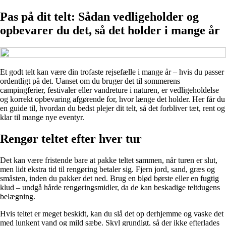
Pas på dit telt: Sådan vedligeholder og
opbevarer du det, så det holder i mange år
Et godt telt kan være din trofaste rejsefælle i mange år – hvis du passer
ordentligt på det. Uanset om du bruger det til sommerens
campingferier, festivaler eller vandreture i naturen, er vedligeholdelse
og korrekt opbevaring afgørende for, hvor længe det holder. Her får du
en guide til, hvordan du bedst plejer dit telt, så det forbliver tæt, rent og
klar til mange nye eventyr.
Rengør teltet efter hver tur
Det kan være fristende bare at pakke teltet sammen, når turen er slut,
men lidt ekstra tid til rengøring betaler sig. Fjern jord, sand, græs og
småsten, inden du pakker det ned. Brug en blød børste eller en fugtig
klud – undgå hårde rengøringsmidler, da de kan beskadige teltdugens
belægning.
Hvis teltet er meget beskidt, kan du slå det op derhjemme og vaske det
med lunkent vand og mild sæbe. Skyl grundigt, så der ikke efterlades