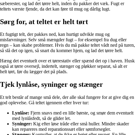
sæberester, og lad det tørre helt, inden du pakker det væk. Fugt er
teltets værste fjende, da det kan føre til mug og dårlig lugt.
Sørg for, at teltet er helt tørt
Et fugtigt telt, der pakkes ned, kan hurtigt udvikle mug og
misfarvninger. Selv små mængder fugt – for eksempel fra dug eller
regn – kan skabe problemer. Hvis du må pakke teltet vådt ned på turen,
så slå det op igen, så snart du kommer hjem, og lad det tørre helt.
Hæng det eventuelt over et tørrestativ eller spænd det op i haven. Husk
også at tørre oversejl, indertelt, stænger og pløkker separat, så alt er
helt tørt, før du lægger det på plads.
Tjek lynlåse, syninger og stænger
Et telt består af mange små dele, der alle skal fungere for at give dig en
god oplevelse. Gå teltet igennem efter hver tur:
Lynlåse:
Fjern snavs med en lille børste, og smør dem eventuelt
med lynlåsfedt, så de glider let.
Syninger:
Kig efter løse tråde eller små huller. Mindre skader
kan repareres med reparationssæt eller sømforsegler.
Stænger:
Kontroller, at de ikke er bøjet eller revnet. En lille