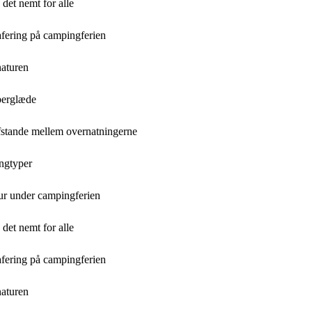
et nemt for alle
afering på campingferien
naturen
berglæde
fstande mellem overnatningerne
ingtyper
tur under campingferien
et nemt for alle
afering på campingferien
naturen