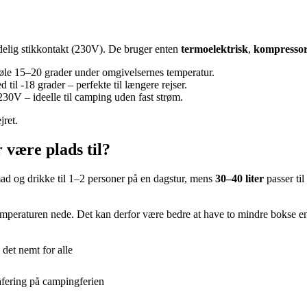
ndelig stikkontakt (230V). De bruger enten
termoelektrisk
,
kompresso
 køle 15–20 grader under omgivelsernes temperatur.
il -18 grader – perfekte til længere rejser.
30V – ideelle til camping uden fast strøm.
jret.
 være plads til?
 og drikke til 1–2 personer på en dagstur, mens
30–40 liter
passer til
 temperaturen nede. Det kan derfor være bedre at have to mindre bokse en
et nemt for alle
afering på campingferien