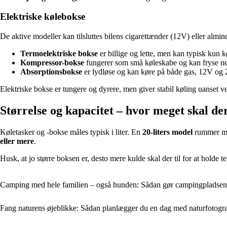
Elektriske kølebokse
De aktive modeller kan tilsluttes bilens cigarettænder (12V) eller almi
Termoelektriske bokse
er billige og lette, men kan typisk kun
Kompressor-bokse
fungerer som små køleskabe og kan fryse ned t
Absorptionsbokse
er lydløse og kan køre på både gas, 12V og 2
Elektriske bokse er tungere og dyrere, men giver stabil køling uanset ve
Størrelse og kapacitet – hvor meget skal der
Køletasker og -bokse måles typisk i liter. En
20-liters model
rummer mad
eller mere
.
Husk, at jo større boksen er, desto mere kulde skal der til for at holde
Camping med hele familien – også hunden: Sådan gør campingpladsen d
Fang naturens øjeblikke: Sådan planlægger du en dag med naturfotogr