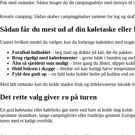
Pak med omtanke: Sådan bruger du dit campingudstyr med hensyn til 
Kreativ camping: Sådan skaber campingpladser rammer for leg og ska
Sådan får du mest ud af din køletaske eller
Uanset hvilken model du vælger, kan du forlænge køletiden med nogle 
Forafkøl indholdet
– læg mad og drikke på køl, før du pakker.
Brug rigeligt med køleelementer
– gerne både i bunden og mel
Åbn så sjældent som muligt
– hver gang du åbner, slipper kuld
Hold boksen i skygge
– direkte sol kan hurtigt hæve temperatur
Fyld den godt op
– en fuld boks holder bedre på kulden end en
Med lidt omtanke kan du holde maden frisk og drikkevarerne iskolde h
Det rette valg giver ro på turen
En god køletaske eller køleboks gør mere end bare at holde ting kolde 
spontane strandture, lange campingferier eller roadtrips gennem Europa,
turen med et køligt overblik.