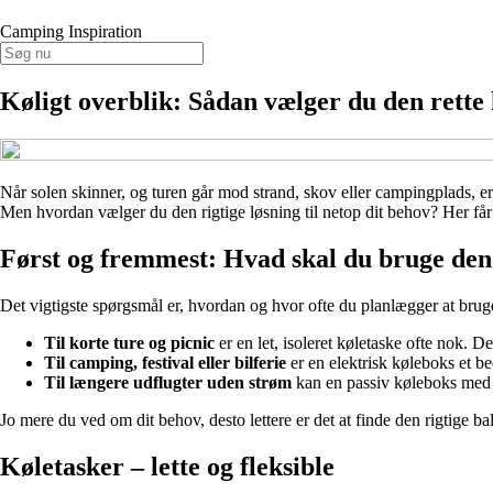
Camping Inspiration
Køligt overblik: Sådan vælger du den rette k
Når solen skinner, og turen går mod strand, skov eller campingplads, e
Men hvordan vælger du den rigtige løsning til netop dit behov? Her får d
Først og fremmest: Hvad skal du bruge den 
Det vigtigste spørgsmål er, hvordan og hvor ofte du planlægger at bruge
Til korte ture og picnic
er en let, isoleret køletaske ofte nok. D
Til camping, festival eller bilferie
er en elektrisk køleboks et be
Til længere udflugter uden strøm
kan en passiv køleboks med t
Jo mere du ved om dit behov, desto lettere er det at finde den rigtige 
Køletasker – lette og fleksible