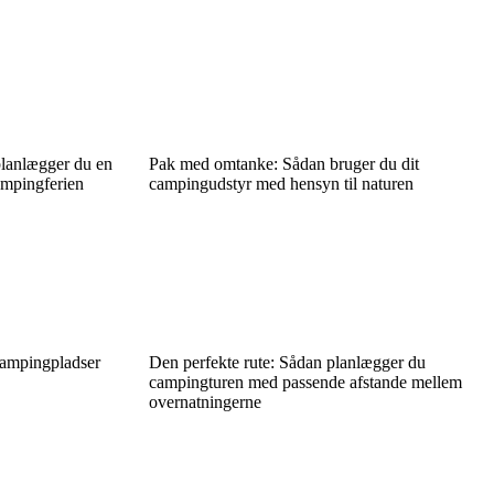
planlægger du en
Pak med omtanke: Sådan bruger du dit
ampingferien
campingudstyr med hensyn til naturen
campingpladser
Den perfekte rute: Sådan planlægger du
campingturen med passende afstande mellem
overnatningerne