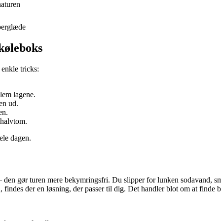
naturen
berglæde
 køleboks
enkle tricks:
lem lagene.
en ud.
en.
 halvtom.
ele dagen.
– den gør turen mere bekymringsfri. Du slipper for lunken sodavand, sm
 findes der en løsning, der passer til dig. Det handler blot om at finde