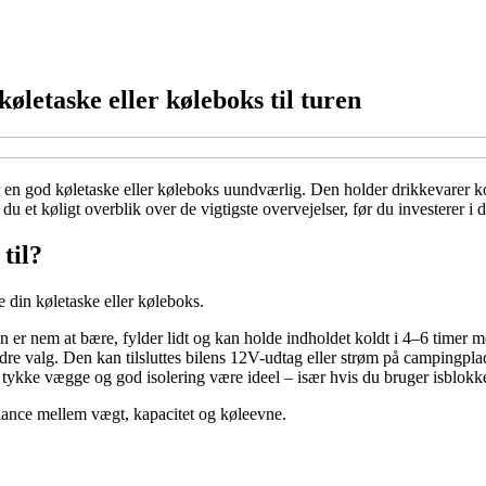
øletaske eller køleboks til turen
r en god køletaske eller køleboks uundværlig. Den holder drikkevarer k
u et køligt overblik over de vigtigste overvejelser, før du investerer i 
til?
 din køletaske eller køleboks.
en er nem at bære, fylder lidt og kan holde indholdet koldt i 4–6 timer 
dre valg. Den kan tilsluttes bilens 12V-udtag eller strøm på campingpla
ykke vægge og god isolering være ideel – især hvis du bruger isblokke 
balance mellem vægt, kapacitet og køleevne.