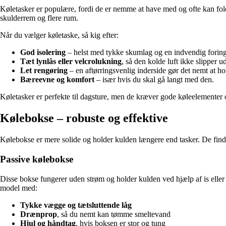
Køletasker er populære, fordi de er nemme at have med og ofte kan folde
skulderrem og flere rum.
Når du vælger køletaske, så kig efter:
God isolering
– helst med tykke skumlag og en indvendig foring,
Tæt lynlås eller velcrolukning
, så den kolde luft ikke slipper u
Let rengøring
– en aftørringsvenlig inderside gør det nemt at ho
Bæreevne og komfort
– især hvis du skal gå langt med den.
Køletasker er perfekte til dagsture, men de kræver gode køleelementer og
Kølebokse – robuste og effektive
Kølebokse er mere solide og holder kulden længere end tasker. De find
Passive kølebokse
Disse bokse fungerer uden strøm og holder kulden ved hjælp af is eller 
model med:
Tykke vægge og tætsluttende låg
Drænprop
, så du nemt kan tømme smeltevand
Hjul og håndtag
, hvis boksen er stor og tung