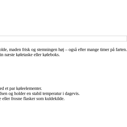
olde, maden frisk og stemningen høj – også efter mange timer på farten.
din næste køletaske eller køleboks.
med et par køleelementer.
dsen og holder en stabil temperatur i dagevis.
eller frosne flasker som kuldekilde.